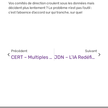
Vos comités de direction croulent sous les données mais
décident plus lentement ? Le problème n’est pas l’outil :
c’est l’absence d’accord sur qui tranche, sur quel
Précédent
Suivant
CERT – Multiples Vulnérabilités Dans Les Produits Microsoft (15 Octobre 2025)
JDN – L’IA Redéfinit Les Indicateurs De L’expérience Employés