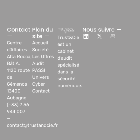
Contact
Plan du
Nous suivre —
—
site —
Trust&Cie
Centre
Accueil
est un
d’Affaires
Société
cabinet
Alta Rocca,
Les Offres
d’audit
Bât A,
Audit
spécialisé
1120 route
PASSI
dans la
de
Univers
sécurité
Gémenos
Cyber
numérique.
13400
Contact
Aubagne
(+33) 7 56
944 007
—
contact@trustandcie.fr