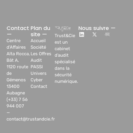
Contact
Plan du
Nous suivre —
—
site —
Trust&Cie
Centre
Accueil
est un
d’Affaires
Société
cabinet
Alta Rocca,
Les Offres
d’audit
Bât A,
Audit
spécialisé
1120 route
PASSI
dans la
de
Univers
sécurité
Gémenos
Cyber
numérique.
13400
Contact
Aubagne
(+33) 7 56
944 007
—
contact@trustandcie.fr