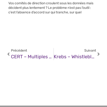
Vos comités de direction croulent sous les données mais
décident plus lentement ? Le problème n’est pas l’outil :
c’est l’absence d’accord sur qui tranche, sur quel
Précédent
Suivant
CERT – Multiples Vulnérabilités Dans Traefik (22 Avril 2025)
Krebs – Whistleblower: DOGE Siphoned NLRB Case Data