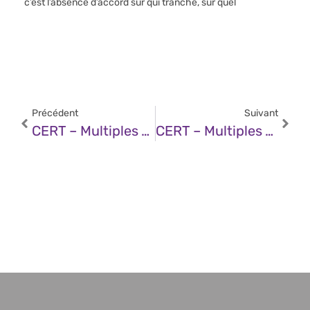
c’est l’absence d’accord sur qui tranche, sur quel
Précédent
Suivant
CERT – Multiples Vulnérabilités Dans Le Noyau Linux De Red Hat (23 Mai 2025)
CERT – Multiples Vulnérabilités Dans Grafana (23 Mai 2025)