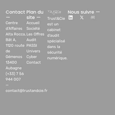
Contact
Plan du
Nous suivre —
—
site —
Trust&Cie
Centre
Accueil
est un
d’Affaires
Société
cabinet
Alta Rocca,
Les Offres
d’audit
Bât A,
Audit
spécialisé
1120 route
PASSI
dans la
de
Univers
sécurité
Gémenos
Cyber
numérique.
13400
Contact
Aubagne
(+33) 7 56
944 007
—
contact@trustandcie.fr