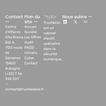
Contact
Plan du
Nous suivre —
—
site —
Trust&Cie
Centre
Accueil
est un
d’Affaires
Société
cabinet
Alta Rocca,
Les Offres
d’audit
Bât A,
Audit
spécialisé
1120 route
PASSI
dans la
de
Univers
sécurité
Gémenos
Cyber
numérique.
13400
Contact
Aubagne
(+33) 7 56
944 007
—
contact@trustandcie.fr