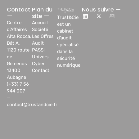
Contact
Plan du
Nous suivre —
—
site —
Trust&Cie
Centre
Accueil
est un
d’Affaires
Société
cabinet
Alta Rocca,
Les Offres
d’audit
Bât A,
Audit
spécialisé
1120 route
PASSI
dans la
de
Univers
sécurité
Gémenos
Cyber
numérique.
13400
Contact
Aubagne
(+33) 7 56
944 007
—
contact@trustandcie.fr