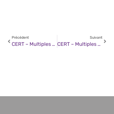
Précédent
Suivant
CERT – Multiples Vulnérabilités Dans Mattermost Server (18 Décembre 2025)
CERT – Multiples Vulnérabilités Dans Le Noyau Linux De Red Hat (19 Décembre 2025)