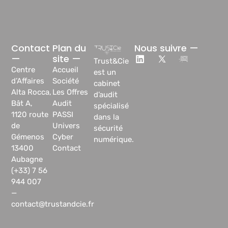
Contact
Plan du
Nous suivre —
—
site —
Trust&Cie
Centre
Accueil
est un
d’Affaires
Société
cabinet
Alta Rocca,
Les Offres
d’audit
Bât A,
Audit
spécialisé
1120 route
PASSI
dans la
de
Univers
sécurité
Gémenos
Cyber
numérique.
13400
Contact
Aubagne
(+33) 7 56
944 007
—
contact@trustandcie.fr