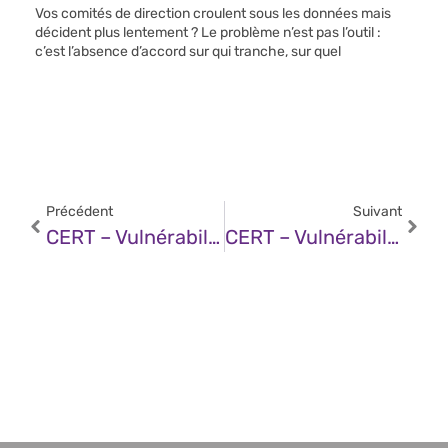
Vos comités de direction croulent sous les données mais
décident plus lentement ? Le problème n’est pas l’outil :
c’est l’absence d’accord sur qui tranche, sur quel
Précédent
Suivant
CERT – Vulnérabilité Dans Kaspersky Security Center (25 Novembre 2025)
CERT – Vulnérabilité Dans Les Produits PrimX (25 Novembre 2025)