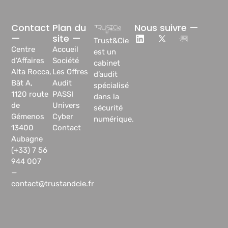
Contact
Plan du
Nous suivre —
—
site —
Trust&Cie
Centre
Accueil
est un
d’Affaires
Société
cabinet
Alta Rocca,
Les Offres
d’audit
Bât A,
Audit
spécialisé
1120 route
PASSI
dans la
de
Univers
sécurité
Gémenos
Cyber
numérique.
13400
Contact
Aubagne
(+33) 7 56
944 007
—
contact@trustandcie.fr