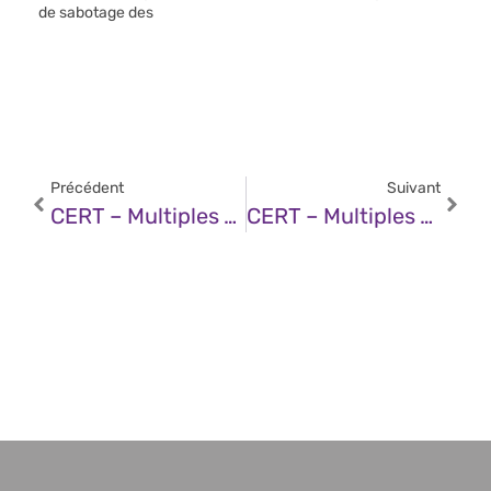
de sabotage des
Précédent
Suivant
CERT – Multiples Vulnérabilités Dans Les Produits Microsoft (10 Septembre 2025)
CERT – Multiples Vulnérabilités Dans Les Produits Fortinet (10 Septembre 2025)