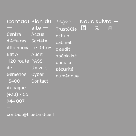
Contact
Plan du
Nous suivre —
—
site —
Trust&Cie
Centre
Accueil
est un
d’Affaires
Société
cabinet
Alta Rocca,
Les Offres
d’audit
Bât A,
Audit
spécialisé
1120 route
PASSI
dans la
de
Univers
sécurité
Gémenos
Cyber
numérique.
13400
Contact
Aubagne
(+33) 7 56
944 007
—
contact@trustandcie.fr