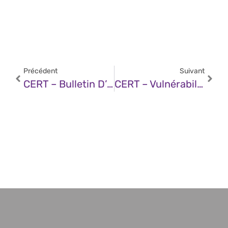
Précédent
Suivant
CERT – Bulletin D’actualité CERTFR-2025-ACT-035 (25 Août 2025)
CERT – Vulnérabilité Dans Les Produits Moxa (25 Août 2025)