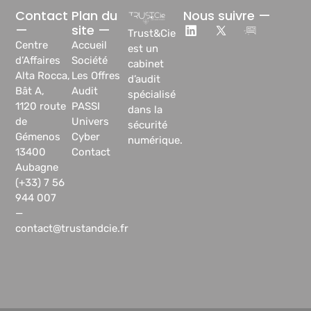
Contact
Plan du
Nous suivre —
—
site —
Trust&Cie
Centre
Accueil
est un
d’Affaires
Société
cabinet
Alta Rocca,
Les Offres
d’audit
Bât A,
Audit
spécialisé
1120 route
PASSI
dans la
de
Univers
sécurité
Gémenos
Cyber
numérique.
13400
Contact
Aubagne
(+33) 7 56
944 007
—
contact@trustandcie.fr