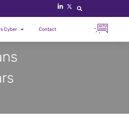
rs Cyber
Contact
ans
rs