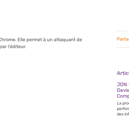
Parta
Chrome. Elle permet à un attaquant de
ar l’éditeur.
Arti
JDN –
Devi
Compé
La pro
perfor
des in