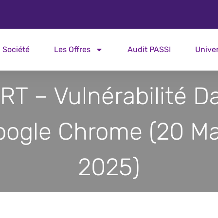
Société
Les Offres
Audit PASSI
Unive
RT – Vulnérabilité D
oogle Chrome (20 Ma
2025)