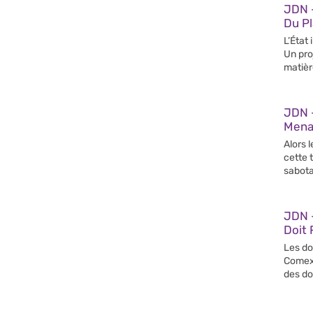
JDN 
Du Pl
L’État
Un pro
matièr
JDN 
Mena
Alors l
cette 
sabot
JDN 
Doit
Les do
Comex,
des do