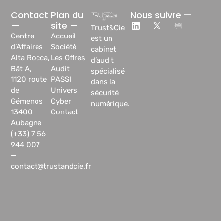
Contact
Plan du
Nous suivre —
—
site —
Trust&Cie
Centre
Accueil
est un
d’Affaires
Société
cabinet
Alta Rocca,
Les Offres
d’audit
Bât A,
Audit
spécialisé
1120 route
PASSI
dans la
de
Univers
sécurité
Gémenos
Cyber
numérique.
13400
Contact
Aubagne
(+33) 7 56
944 007
—
contact@trustandcie.fr