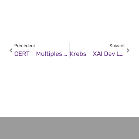
Précédent
Suivant
CERT – Multiples Vulnérabilités Dans Le Noyau Linux De SUSE (02 Mai 2025)
Krebs – XAI Dev Leaks API Key For Private SpaceX, Tesla LLMs