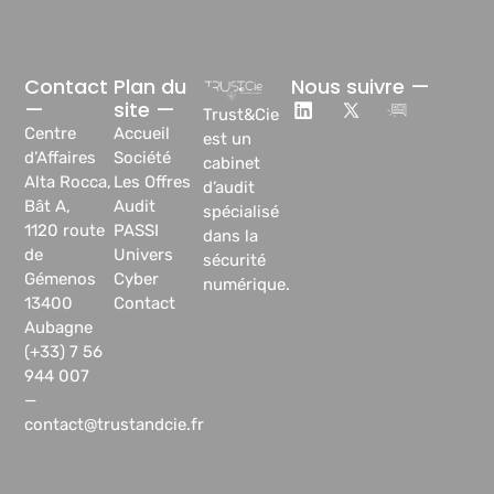
Contact
Plan du
Nous suivre —
—
site —
Trust&Cie
Centre
Accueil
est un
d’Affaires
Société
cabinet
Alta Rocca,
Les Offres
d’audit
Bât A,
Audit
spécialisé
1120 route
PASSI
dans la
de
Univers
sécurité
Gémenos
Cyber
numérique.
13400
Contact
Aubagne
(+33) 7 56
944 007
—
contact@trustandcie.fr