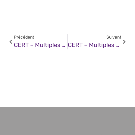
Précédent
Suivant
CERT – Multiples Vulnérabilités Dans SPIP (17 Janvier 2025)
CERT – Multiples Vulnérabilités Dans Les Produits IBM (17 Janvier 2025)