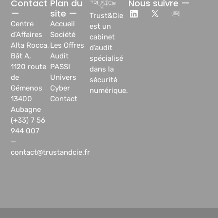
Contact
Plan du
Nous suivre —
—
site —
Trust&Cie
Centre
Accueil
est un
d’Affaires
Société
cabinet
Alta Rocca,
Les Offres
d’audit
Bât A,
Audit
spécialisé
1120 route
PASSI
dans la
de
Univers
sécurité
Gémenos
Cyber
numérique.
13400
Contact
Aubagne
(+33) 7 56
944 007
—
contact@trustandcie.fr