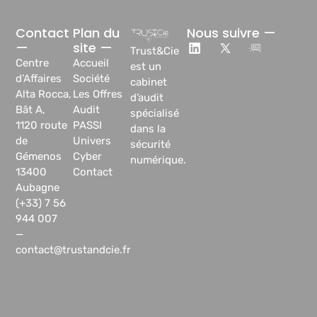
Contact
Plan du
Nous suivre —
—
site —
Trust&Cie
Centre
Accueil
est un
d’Affaires
Société
cabinet
Alta Rocca,
Les Offres
d’audit
Bât A,
Audit
spécialisé
1120 route
PASSI
dans la
de
Univers
sécurité
Gémenos
Cyber
numérique.
13400
Contact
Aubagne
(+33) 7 56
944 007
—
contact@trustandcie.fr