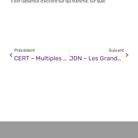
c’est l’absence d’accord sur qui tranche, sur quel
Précédent
Suivant
CERT – Multiples Vulnérabilités Dans Google Chrome (29 Janvier 2025)
JDN – Les Grandes Tendances De 2025 Qui Vont Redéfinir Les Entreprises Françaises