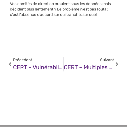
Vos comités de direction croulent sous les données mais
décident plus lentement ? Le problème n’est pas l’outil :
c’est l’absence d’accord sur qui tranche, sur quel
Précédent
Suivant
CERT – Vulnérabilité Dans Adobe ColdFusion (24 Décembre 2024)
CERT – Multiples Vulnérabilités Dans Le Noyau Linux D’Ubuntu (27 Décembre 2024)