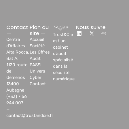
Contact
Plan du
Nous suivre —
—
site —
Trust&Cie
Centre
Accueil
est un
d’Affaires
Société
cabinet
Alta Rocca,
Les Offres
d’audit
Bât A,
Audit
spécialisé
1120 route
PASSI
dans la
de
Univers
sécurité
Gémenos
Cyber
numérique.
13400
Contact
Aubagne
(+33) 7 56
944 007
—
contact@trustandcie.fr