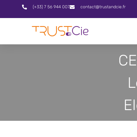
(+33) 7 56 944 007
contact@trustandcie.fr
CE
L
El