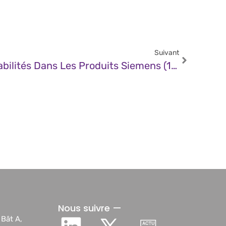
Suivant
CERT – Multiples Vulnérabilités Dans Les Produits Siemens (11 Février 2025)
Nous suivre —
 Bât A,