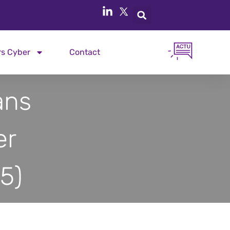
rs Cyber
Contact
ans
er
25)