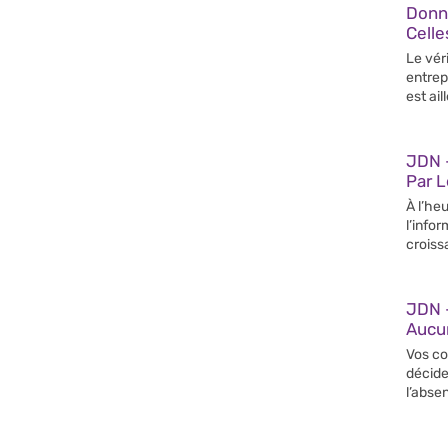
Donn
Celle
Le vér
entrep
est ail
JDN –
Par 
À l’heu
l’info
croiss
JDN 
Aucun
Vos co
décide
l’abse