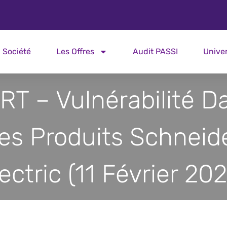
Société
Les Offres
Audit PASSI
Unive
RT – Vulnérabilité D
es Produits Schneid
ectric (11 Février 20