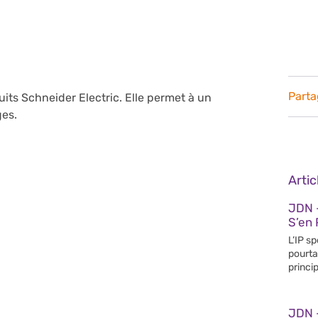
Parta
its Schneider Electric. Elle permet à un
ges.
Arti
JDN 
S’en 
L’IP s
pourta
princip
JDN 