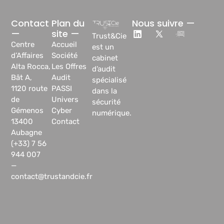
Contact
Plan du
Nous suivre —
—
site —
Trust&Cie
Centre
Accueil
est un
d’Affaires
Société
cabinet
Alta Rocca,
Les Offres
d’audit
Bât A,
Audit
spécialisé
1120 route
PASSI
dans la
de
Univers
sécurité
Gémenos
Cyber
numérique.
13400
Contact
Aubagne
(+33) 7 56
944 007
—
contact@trustandcie.fr