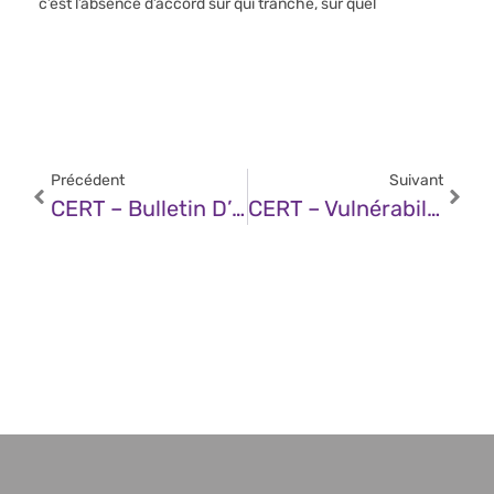
c’est l’absence d’accord sur qui tranche, sur quel
Précédent
Suivant
CERT – Bulletin D’actualité CERTFR-2025-ACT-018 (28 Avril 2025)
CERT – Vulnérabilité Dans SAP NetWeaver (28 Avril 2025)