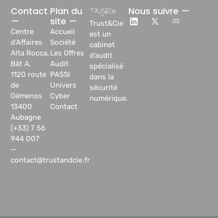
Contact
Plan du
Nous suivre —
—
site —
Trust&Cie
Centre
Accueil
est un
d’Affaires
Société
cabinet
Alta Rocca,
Les Offres
d’audit
Bât A,
Audit
spécialisé
1120 route
PASSI
dans la
de
Univers
sécurité
Gémenos
Cyber
numérique.
13400
Contact
Aubagne
(+33) 7 56
944 007
—
contact@trustandcie.fr