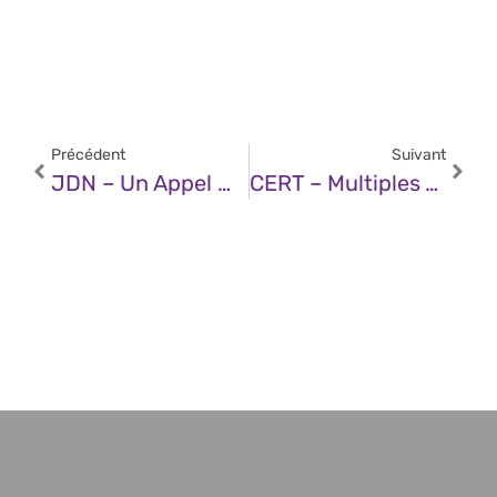
Précédent
Suivant
JDN – Un Appel Mondial Pour Définir Des Limites Communes À L’intelligence Artificielle
CERT – Multiples Vulnérabilités Dans Google Chrome (24 Septembre 2025)