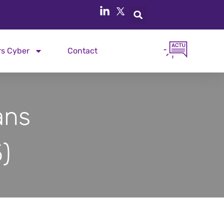
rs Cyber
Contact
ans
)