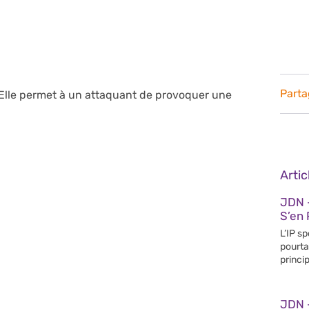
Parta
. Elle permet à un attaquant de provoquer une
Arti
JDN 
S’en 
L’IP s
pourta
princip
JDN 