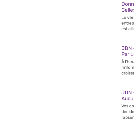
Donn
Celle
Le vér
entrep
est ail
JDN –
Par 
À l’heu
l’info
croiss
JDN 
Aucun
Vos co
décide
l’abse