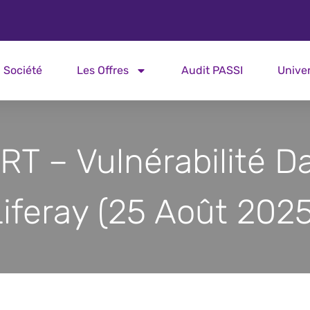
Société
Les Offres
Audit PASSI
Unive
RT – Vulnérabilité D
Liferay (25 Août 2025