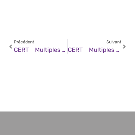
Précédent
Suivant
CERT – Multiples Vulnérabilités Dans Le Noyau Linux De SUSE (26 Septembre 2025)
CERT – Multiples Vulnérabilités Dans Les Produits FoxIT (26 Septembre 2025)