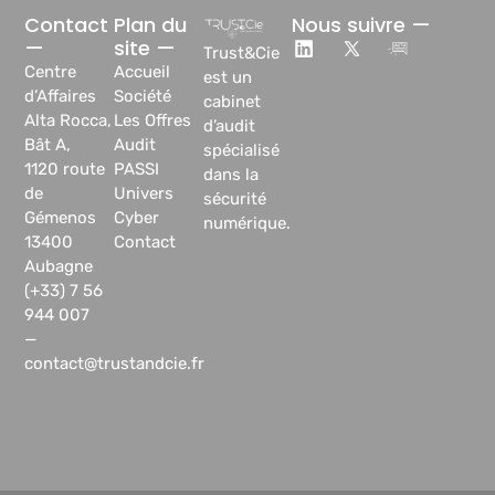
Contact
Plan du
Nous suivre —
—
site —
Trust&Cie
Centre
Accueil
est un
d’Affaires
Société
cabinet
Alta Rocca,
Les Offres
d’audit
Bât A,
Audit
spécialisé
1120 route
PASSI
dans la
de
Univers
sécurité
Gémenos
Cyber
numérique.
13400
Contact
Aubagne
(+33) 7 56
944 007
—
contact@trustandcie.fr