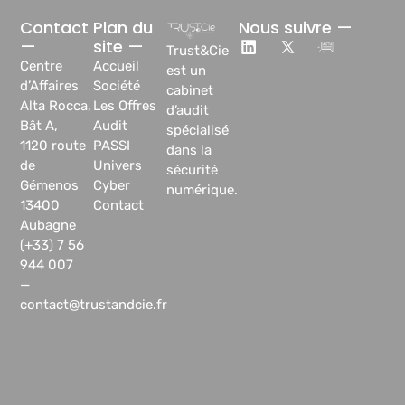
Contact
Plan du
Nous suivre —
—
site —
Trust&Cie
Centre
Accueil
est un
d’Affaires
Société
cabinet
Alta Rocca,
Les Offres
d’audit
Bât A,
Audit
spécialisé
1120 route
PASSI
dans la
de
Univers
sécurité
Gémenos
Cyber
numérique.
13400
Contact
Aubagne
(+33) 7 56
944 007
—
contact@trustandcie.fr