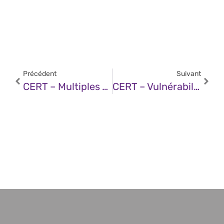
Précédent
Suivant
CERT – Multiples Vulnérabilités Dans GitLab (27 Novembre 2025)
CERT – Vulnérabilité Dans MISP (27 Novembre 2025)