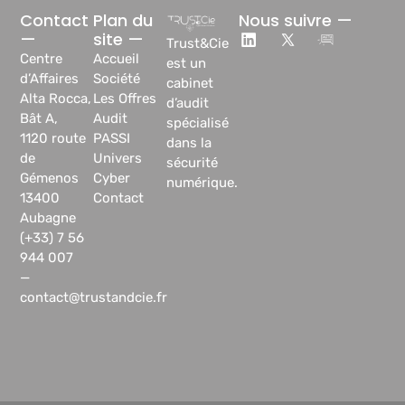
Contact
Plan du
Nous suivre —
—
site —
Trust&Cie
Centre
Accueil
est un
d’Affaires
Société
cabinet
Alta Rocca,
Les Offres
d’audit
Bât A,
Audit
spécialisé
1120 route
PASSI
dans la
de
Univers
sécurité
Gémenos
Cyber
numérique.
13400
Contact
Aubagne
(+33) 7 56
944 007
—
contact@trustandcie.fr