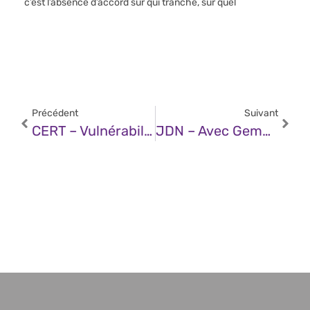
c’est l’absence d’accord sur qui tranche, sur quel
Précédent
Suivant
CERT – Vulnérabilité Dans Grafana (22 Mai 2025)
JDN – Avec Gemma 3n, Google Miniaturise L’intelligence Artificielle De Pointe