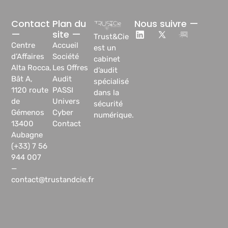
Contact
Plan du
Nous suivre —
—
site —
Trust&Cie
Centre
Accueil
est un
d’Affaires
Société
cabinet
Alta Rocca,
Les Offres
d’audit
Bât A,
Audit
spécialisé
1120 route
PASSI
dans la
de
Univers
sécurité
Gémenos
Cyber
numérique.
13400
Contact
Aubagne
(+33) 7 56
944 007
—
contact@trustandcie.fr