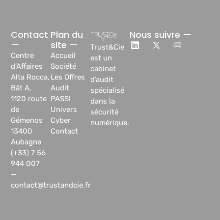
Contact
Plan du
Nous suivre —
—
site —
Trust&Cie
Centre
Accueil
est un
d’Affaires
Société
cabinet
Alta Rocca,
Les Offres
d’audit
Bât A,
Audit
spécialisé
1120 route
PASSI
dans la
de
Univers
sécurité
Gémenos
Cyber
numérique.
13400
Contact
Aubagne
(+33) 7 56
944 007
—
contact@trustandcie.fr