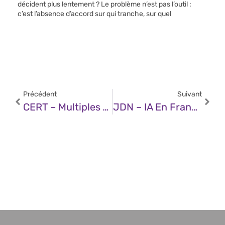
décident plus lentement ? Le problème n’est pas l’outil :
c’est l’absence d’accord sur qui tranche, sur quel
Précédent
Suivant
CERT – Multiples Vulnérabilités Dans Les Produits Apple (28 Janvier 2025)
JDN – IA En France : Qui Recrute Qui ?