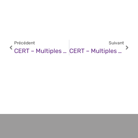
Précédent
Suivant
CERT – Multiples Vulnérabilités Dans Les Produits SonicWall (09 Mai 2025)
CERT – Multiples Vulnérabilités Dans Les Produits F5 (09 Mai 2025)