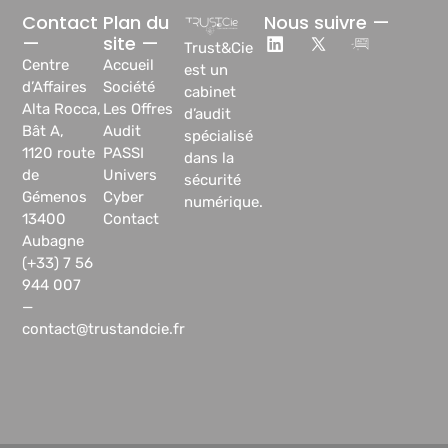
Contact
Plan du
Nous suivre —
—
site —
Trust&Cie
Centre
Accueil
est un
d’Affaires
Société
cabinet
Alta Rocca,
Les Offres
d’audit
Bât A,
Audit
spécialisé
1120 route
PASSI
dans la
de
Univers
sécurité
Gémenos
Cyber
numérique.
13400
Contact
Aubagne
(+33) 7 56
944 007
—
contact@trustandcie.fr