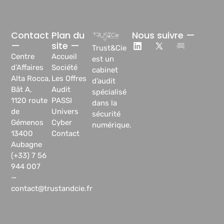
Contact
Plan du
Nous suivre —
—
site —
Trust&Cie
Centre
Accueil
est un
d’Affaires
Société
cabinet
Alta Rocca,
Les Offres
d’audit
Bât A,
Audit
spécialisé
1120 route
PASSI
dans la
de
Univers
sécurité
Gémenos
Cyber
numérique.
13400
Contact
Aubagne
(+33) 7 56
944 007
—
contact@trustandcie.fr