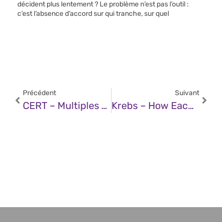
décident plus lentement ? Le problème n’est pas l’outil :
c’est l’absence d’accord sur qui tranche, sur quel
Précédent
Suivant
CERT – Multiples Vulnérabilités Dans Broadcom VMware Tanzu Greenplum (31 Mars 2025)
Krebs – How Each Pillar Of The 1st Amendment Is Under Attack