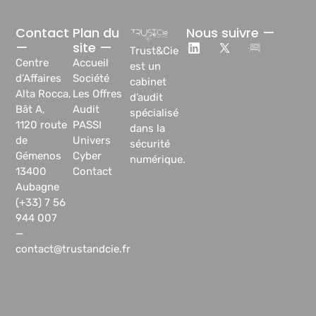
Contact
Plan du
Nous suivre —
—
site —
Trust&Cie
Centre
Accueil
est un
d’Affaires
Société
cabinet
Alta Rocca,
Les Offres
d’audit
Bât A,
Audit
spécialisé
1120 route
PASSI
dans la
de
Univers
sécurité
Gémenos
Cyber
numérique.
13400
Contact
Aubagne
(+33) 7 56
944 007
—
contact@trustandcie.fr