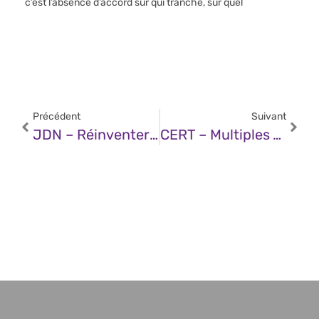
c’est l’absence d’accord sur qui tranche, sur quel
Précédent
Suivant
JDN – Réinventer Le Premier Emploi À L’ère De L’IA : Menace Ou Opportunité ?
CERT – Multiples Vulnérabilités Dans Liferay (23 Septembre 2025)