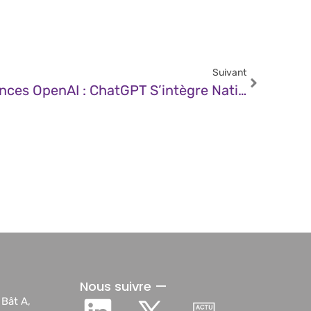
Suivant
JDN – Jour 11 Des Annonces OpenAI : ChatGPT S’intègre Nativement Aux Applications Tierces Sur Mac
Nous suivre —
 Bât A,