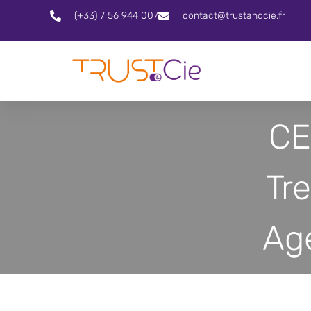
(+33) 7 56 944 007
contact@trustandcie.fr
CE
Tr
Ag