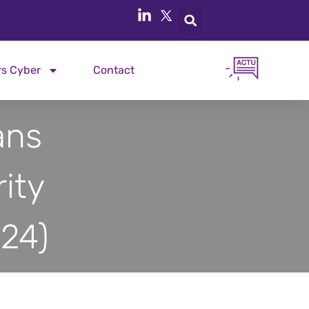
rs Cyber
Contact
ans
ity
24)