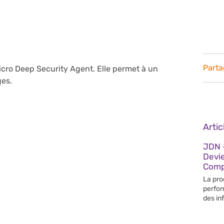
Parta
icro Deep Security Agent. Elle permet à un
ges.
Arti
JDN –
Devi
Compé
La pro
perfor
des in