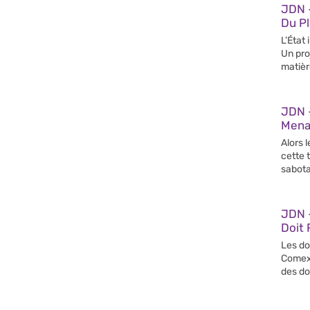
JDN 
Du Pl
L’État
Un pro
matièr
JDN 
Mena
Alors l
cette 
sabot
JDN 
Doit
Les do
Comex,
des do