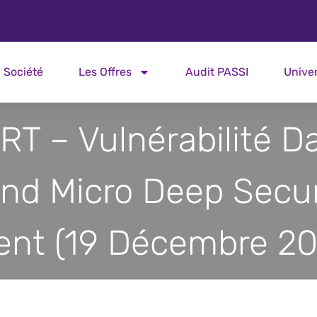
Société
Les Offres
Audit PASSI
Unive
RT – Vulnérabilité D
end Micro Deep Secur
ent (19 Décembre 20