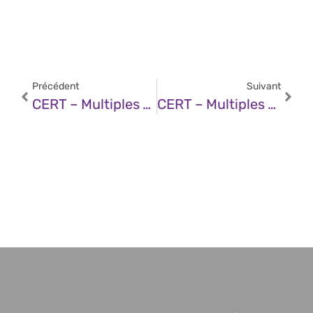
Précédent
Suivant
CERT – Multiples Vulnérabilités Dans Les Produits Siemens (13 Mai 2025)
CERT – Multiples Vulnérabilités Dans Les Produits Fortinet (13 Mai 2025)