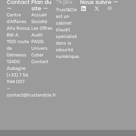
Contact
Plan du
Nous suivre —
—
site —
Trust&Cie
Centre
Accueil
est un
d’Affaires
Société
cabinet
Alta Rocca,
Les Offres
d’audit
Bât A,
Audit
spécialisé
1120 route
PASSI
dans la
de
Univers
sécurité
Gémenos
Cyber
numérique.
13400
Contact
Aubagne
(+33) 7 56
944 007
—
contact@trustandcie.fr