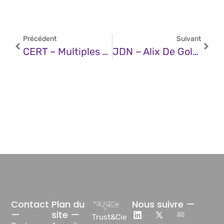
Précédent
Suivant
CERT – Multiples Vulnérabilités Dans Mattermost Server (18 Mars 2025)
JDN – Alix De Goldschmidt (M6) : « Chez M6, Nous Nous Servons D’une Dizaine D’outils D’IA Générative »
Contact
Plan du
Nous suivre —
—
site —
Trust&Cie