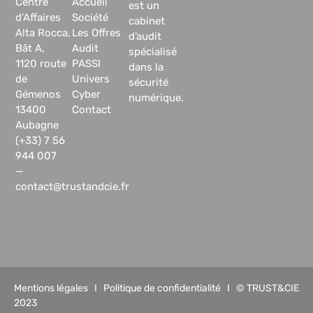
Centre
Accueil
est un
d’Affaires
Société
cabinet
Alta Rocca,
Les Offres
d’audit
Bât A,
Audit
spécialisé
1120 route
PASSI
dans la
de
Univers
sécurité
Gémenos
Cyber
numérique.
13400
Contact
Aubagne
(+33) 7 56
944 007
—
contact@trustandcie.fr
Mentions légales
I
Politique de confidentialité
I © TRUST&CIE
2023