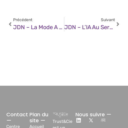
Précédent
Suivant
JDN – La Mode A Besoin D’une Infrastructure IA Adaptée À La Demande Des Fêtes De Fin D’année
JDN – L’IA Au Service De L’ophtalmologie : Un Outil Précieux Qui Accompagne Le Spécialiste
Contact
Plan du
Nous suivre —
—
site —
Trust&Cie
Centre
Accueil
est un