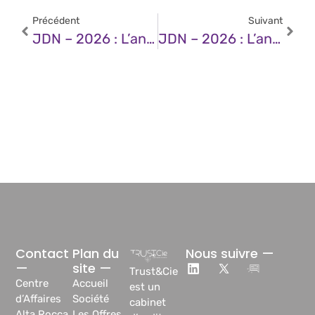
Précédent
Suivant
JDN – 2026 : L’année Charnière Qui Redéfinit L’architecture Des Data Centers
JDN – 2026 : L’année Où Internet Dépassera L’intuition Humaine
Contact
Plan du
Nous suivre —
—
site —
Trust&Cie
Centre
Accueil
est un
d’Affaires
Société
cabinet
Alta Rocca,
Les Offres