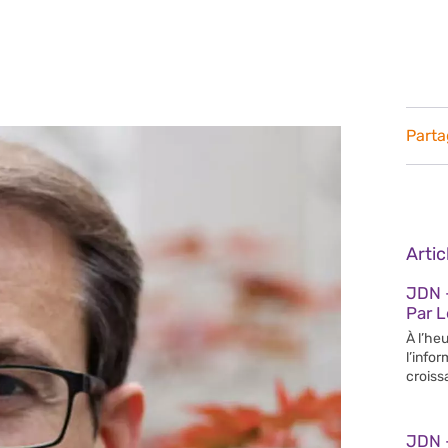
Parta
Arti
JDN –
Par 
À l’heu
l’info
croiss
JDN 