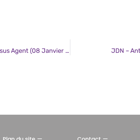
CERT – Vulnérabilité Dans Tenable Nessus Agent (08 Janvier 2026)
JDN – Anti
Plan du site —
Contact —