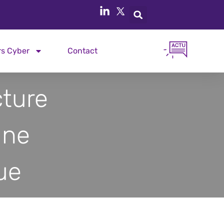
rs Cyber
Contact
cture
une
ue