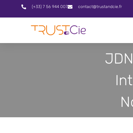
(+33) 7 56 944 007
contact@trustandcie.fr
JDN 
In
N