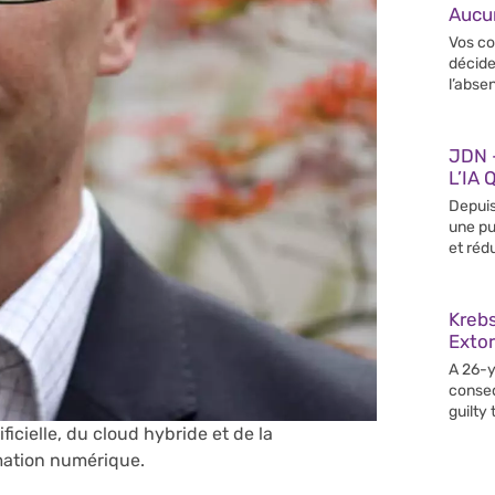
Aucun
Vos co
décide
l’abse
JDN –
L’IA 
Depuis
une pu
et rédu
Krebs
Extor
A 26-y
conseq
guilty
ficielle, du cloud hybride et de la
rmation numérique.