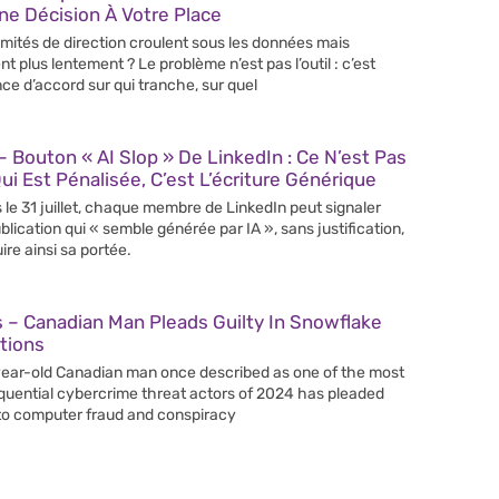
e Décision À Votre Place
mités de direction croulent sous les données mais
nt plus lentement ? Le problème n’est pas l’outil : c’est
nce d’accord sur qui tranche, sur quel
 Bouton « AI Slop » De LinkedIn : Ce N’est Pas
Qui Est Pénalisée, C’est L’écriture Générique
 le 31 juillet, chaque membre de LinkedIn peut signaler
blication qui « semble générée par IA », sans justification,
ire ainsi sa portée.
 – Canadian Man Pleads Guilty In Snowflake
tions
ear-old Canadian man once described as one of the most
uential cybercrime threat actors of 2024 has pleaded
 to computer fraud and conspiracy