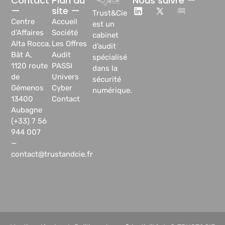
Contact
Plan du
Nous suivre —
—
site —
Trust&Cie
Centre
Accueil
est un
d’Affaires
Société
cabinet
Alta Rocca,
Les Offres
d’audit
Bât A,
Audit
spécialisé
1120 route
PASSI
dans la
de
Univers
sécurité
Gémenos
Cyber
numérique.
13400
Contact
Aubagne
(+33) 7 56
944 007
—
contact@trustandcie.fr