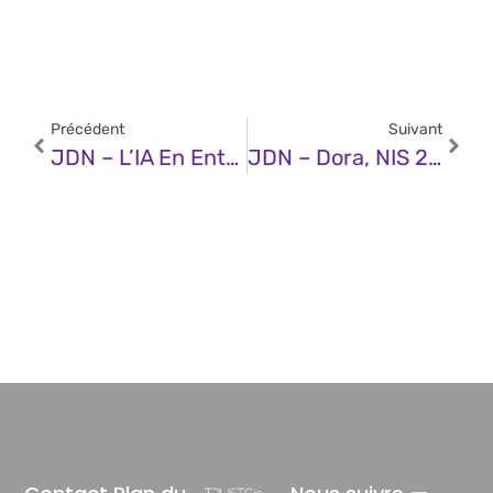
Précédent
Suivant
JDN – L’IA En Entreprise : En Finir Avec Les Idées Reçues Pour Une Adoption Raisonnée
JDN – Dora, NIS 2 : Comment Évaluer La Cybersécurité De Ses Prestataires ?