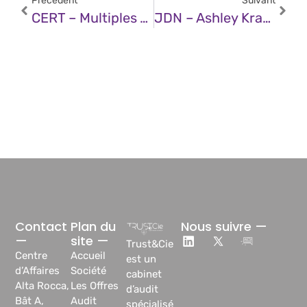
Précédent
Suivant
CERT – Multiples Vulnérabilités Dans Les Produits Siemens (11 Décembre 2024)
JDN – Ashley Kramer (GitLab) : « L’approche De L’IA Par GitLab Va Au-Delà De La Génération De Code »
Contact
Plan du
Nous suivre —
—
site —
Trust&Cie
Centre
Accueil
est un
d’Affaires
Société
cabinet
Alta Rocca,
Les Offres
d’audit
Bât A,
Audit
spécialisé