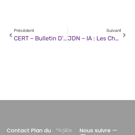
Précédent
Suivant
CERT – Bulletin D’actualité CERTFR-2025-ACT-008 (24 Février 2025)
JDN – IA : Les Changements Qui Façonneront L’entreprise De 2025
Contact
Plan du
Nous suivre —