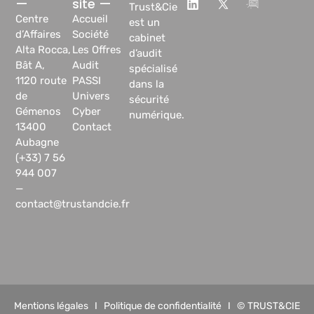
—
site —
Trust&Cie
Centre
Accueil
est un
d’Affaires
Société
cabinet
Alta Rocca,
Les Offres
d’audit
Bât A,
Audit
spécialisé
1120 route
PASSI
dans la
de
Univers
sécurité
Gémenos
Cyber
numérique.
13400
Contact
Aubagne
(+33) 7 56
944 007
—
contact@trustandcie.fr
Mentions légales
I
Politique de confidentialité
I © TRUST&CIE