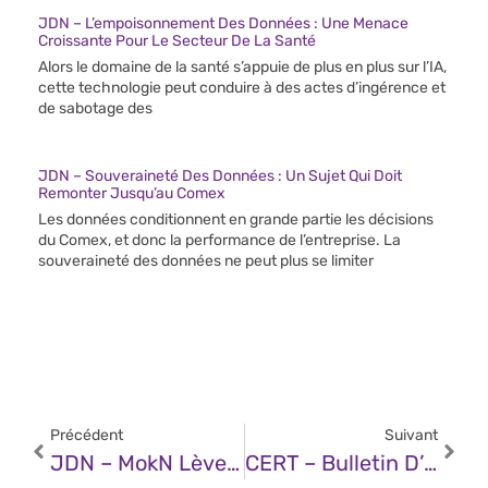
JDN – L’empoisonnement Des Données : Une Menace
Croissante Pour Le Secteur De La Santé
Alors le domaine de la santé s’appuie de plus en plus sur l’IA,
cette technologie peut conduire à des actes d’ingérence et
de sabotage des
JDN – Souveraineté Des Données : Un Sujet Qui Doit
Remonter Jusqu’au Comex
Les données conditionnent en grande partie les décisions
du Comex, et donc la performance de l’entreprise. La
souveraineté des données ne peut plus se limiter
Précédent
Suivant
JDN – MokN Lève 2,6 Millions D’euros Pour Protéger Les Entreprises Contre Le Vol D’identifiants
CERT – Bulletin D’actualité CERTFR-2025-ACT-042 (06 Octobre 2025)