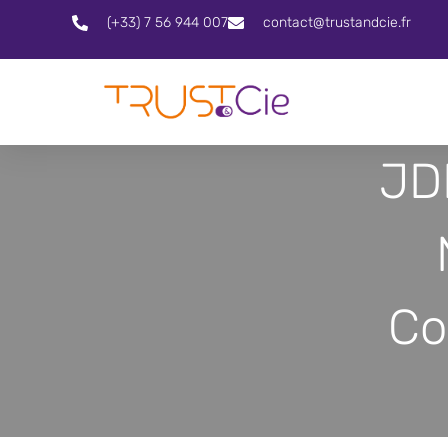
(+33) 7 56 944 007
contact@trustandcie.fr
JD
Co