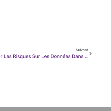
Suivant
JDN – Apprendre À Gérer Les Risques Sur Les Données Dans Les Écosystèmes Informatiques Tentaculaires