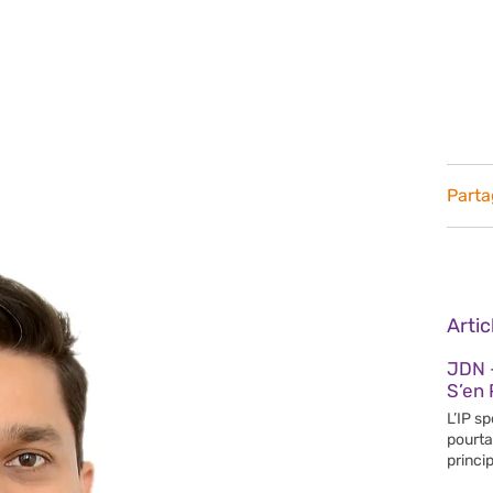
Parta
Arti
JDN 
S’en 
L’IP s
pourta
princip