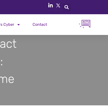
rs Cyber
Contact
act
:
rme