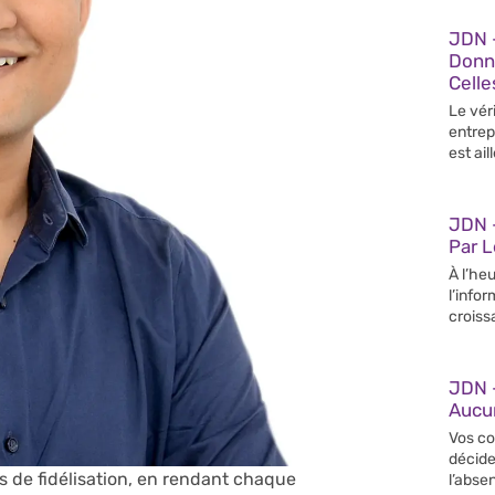
JDN 
Donn
Celle
Le vér
entrep
est ail
JDN –
Par 
À l’heu
l’info
croiss
JDN 
Aucun
Vos co
décide
s de fidélisation, en rendant chaque
l’abse