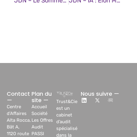
JDN – Le Sommet Pour L’action Sur L’IA Se Conclut Par Une Passe D’armes UE / Etats-Unis
JDN – IA : Elon Musk Offre 97 Milliards De Dollars Racheter OpenAI
Contact
Plan du
Nous suivre —
—
site —
Trust&Cie
Centre
Accueil
est un
d’Affaires
Société
cabinet
Alta Rocca,
Les Offres
d’audit
Bât A,
Audit
spécialisé
1120 route
PASSI
dans la