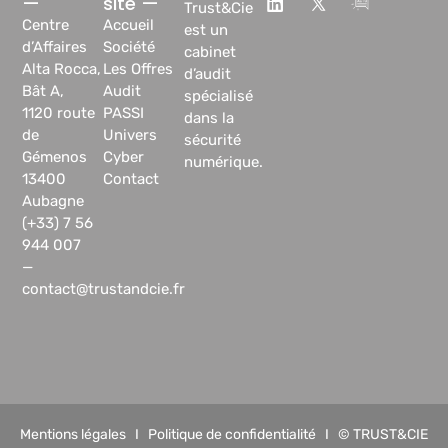
—
site —
Trust&Cie
Centre
Accueil
est un
d’Affaires
Société
cabinet
Alta Rocca,
Les Offres
d’audit
Bât A,
Audit
spécialisé
1120 route
PASSI
dans la
de
Univers
sécurité
Gémenos
Cyber
numérique.
13400
Contact
Aubagne
(+33) 7 56
944 007
—
contact@trustandcie.fr
Mentions légales
I
Politique de confidentialité
I © TRUST&CIE