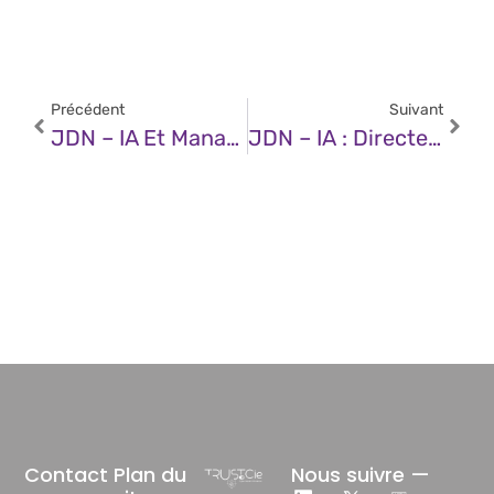
Précédent
Suivant
JDN – IA Et Management De Produit : Ce Qu’on Ne Vous Dit Pas
JDN – IA : Directeurs Financiers Vs. Directeurs Marketing, L’efficacité Vs. La Croissance
Contact
Plan du
Nous suivre —