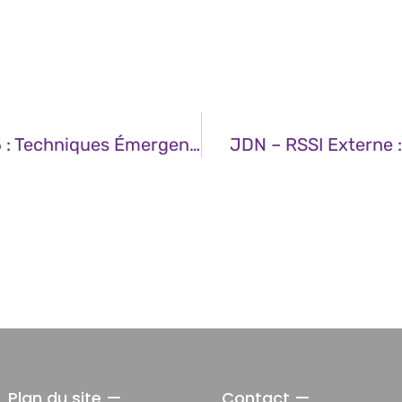
JDN – Quelles Cybermenaces En 2025 : Techniques Émergentes Et Évolution Des Stratégies D’attaque
JDN – RSSI Externe :
Plan du site —
Contact —