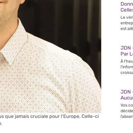
Donn
Celle
Le vér
entrep
est ail
JDN –
Par 
À l’heu
l’info
croiss
JDN 
Aucun
Vos co
décide
s que jamais cruciale pour l’Europe. Celle-ci
l’abse
e.