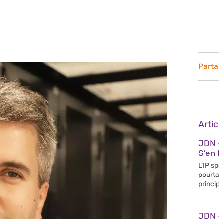
Parta
Arti
JDN 
S’en 
L’IP s
pourta
princip
JDN 