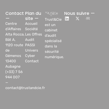
Contact
Plan du
Nous suivre —
—
site —
Trust&Cie
Centre
Accueil
est un
d’Affaires
Société
cabinet
Alta Rocca,
Les Offres
d’audit
Bât A,
Audit
spécialisé
1120 route
PASSI
dans la
de
Univers
sécurité
Gémenos
Cyber
numérique.
13400
Contact
Aubagne
(+33) 7 56
944 007
—
contact@trustandcie.fr