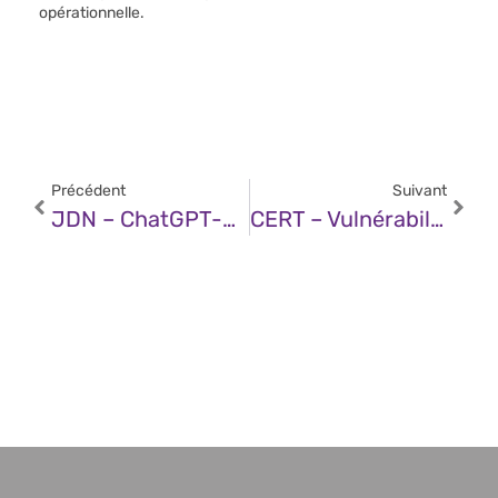
opérationnelle.
Précédent
Suivant
JDN – ChatGPT-4.5 : L’IA Conversationnelle Franchit Un Nouveau Cap !
CERT – Vulnérabilité Dans Apache Tomcat (12 Mars 2025)