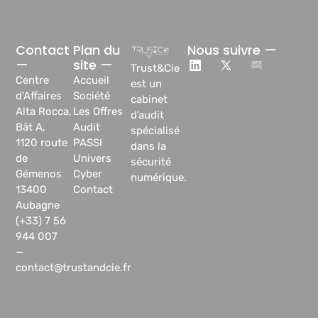
Contact
Plan du
Nous suivre —
—
site —
Trust&Cie
Centre
Accueil
est un
d’Affaires
Société
cabinet
Alta Rocca,
Les Offres
d’audit
Bât A,
Audit
spécialisé
1120 route
PASSI
dans la
de
Univers
sécurité
Gémenos
Cyber
numérique.
13400
Contact
Aubagne
(+33) 7 56
944 007
—
contact@trustandcie.fr