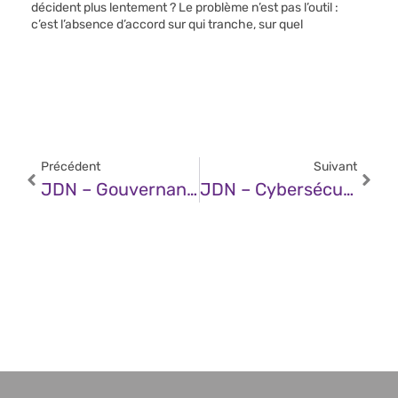
décident plus lentement ? Le problème n’est pas l’outil :
c’est l’absence d’accord sur qui tranche, sur quel
Précédent
Suivant
JDN – Gouvernance Et Authentification Forte : Gérer Les Accès Temporaires Avec L’authentification Sans Mot De Passe
JDN – Cybersécurité Et Cloud : La France Trop Dépendante De Ses « Alliés »