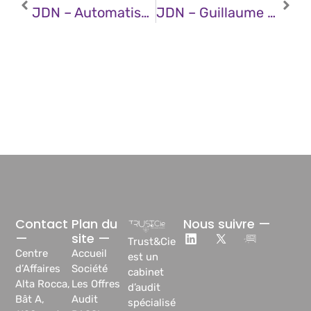
JDN – Automatisation & Performance : Le Nouveau Moteur Du Binôme DSI / Conformité
JDN – Guillaume Collard (CSB.School) : « Non, Il N’y A Pas De Pénurie De Professionnels Dans La Cybersécurité »
Contact
Plan du
Nous suivre —
—
site —
Trust&Cie
Centre
Accueil
est un
d’Affaires
Société
cabinet
Alta Rocca,
Les Offres
d’audit
Bât A,
Audit
spécialisé