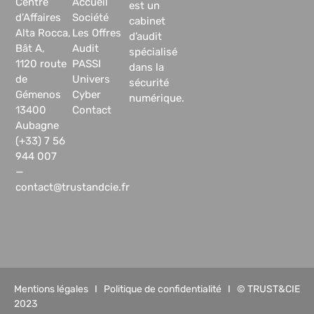
Centre
Accueil
est un
d’Affaires
Société
cabinet
Alta Rocca,
Les Offres
d’audit
Bât A,
Audit
spécialisé
1120 route
PASSI
dans la
de
Univers
sécurité
Gémenos
Cyber
numérique.
13400
Contact
Aubagne
(+33) 7 56
944 007
—
contact@trustandcie.fr
Mentions légales
I
Politique de confidentialité
I © TRUST&CIE
2023