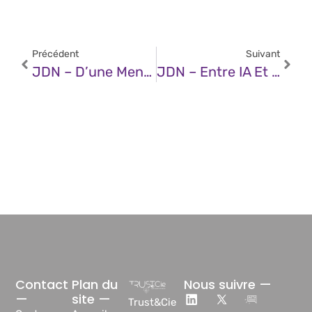
Précédent
Suivant
JDN – D’une Menace À Une Crise : L’IA Et La Nouvelle Vague De Fraude Documentaire
JDN – Entre IA Et Quantique, 8 Menaces Cyber À Anticiper Pour 2026
Contact
Plan du
Nous suivre —
—
site —
Trust&Cie