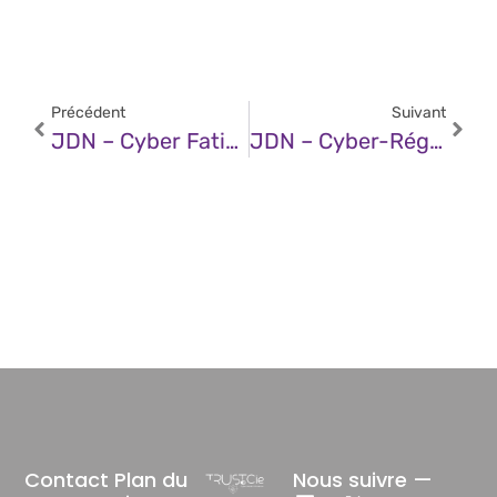
Précédent
Suivant
JDN – Cyber Fatigue : Les DSI Sont Épuisés, Les Collaborateurs Aussi
JDN – Cyber-Régulations Européennes Et IA : Un Réveil Nécessaire Face Aux Nouvelles Menaces
Contact
Plan du
Nous suivre —