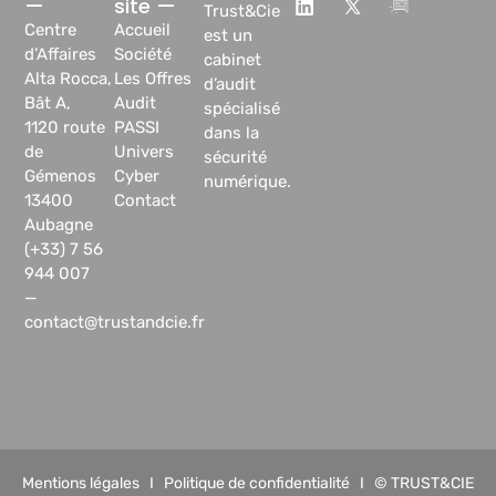
—
site —
Trust&Cie
Centre
Accueil
est un
d’Affaires
Société
cabinet
Alta Rocca,
Les Offres
d’audit
Bât A,
Audit
spécialisé
1120 route
PASSI
dans la
de
Univers
sécurité
Gémenos
Cyber
numérique.
13400
Contact
Aubagne
(+33) 7 56
944 007
—
contact@trustandcie.fr
Mentions légales
I
Politique de confidentialité
I © TRUST&CIE