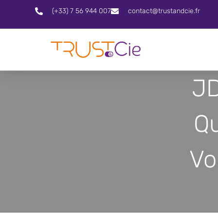
(+33) 7 56 944 007
contact@trustandcie.fr
JD
Q
Vo