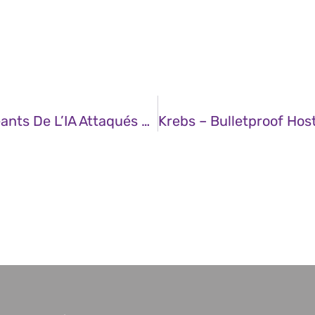
JDN – Protection Des Mineurs : Les Géants De L’IA Attaqués Sur Un Nouveau Front Aux US
Krebs – Bulletproof Hos