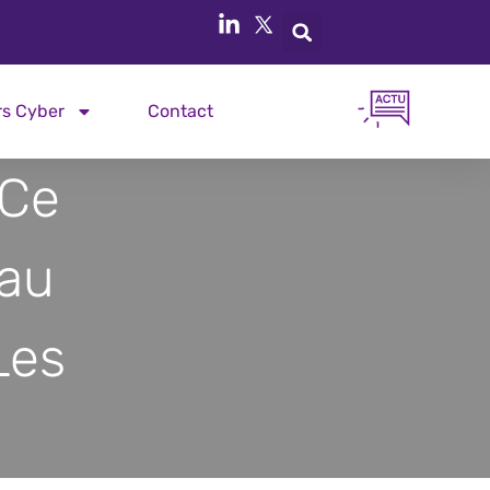
rs Cyber
Contact
 Ce
au
Les