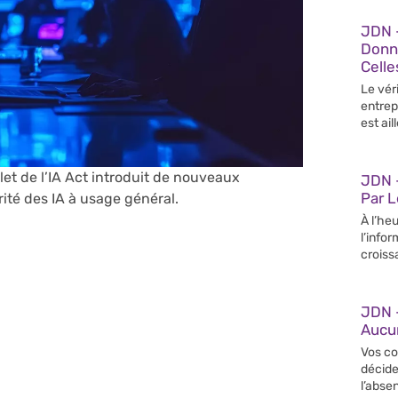
JDN 
Donn
Celle
Le vér
entrep
est ail
let de l’IA Act introduit de nouveaux
JDN –
Par 
rité des IA à usage général.
À l’heu
l’info
croiss
JDN 
Aucun
Vos co
décide
l’abse