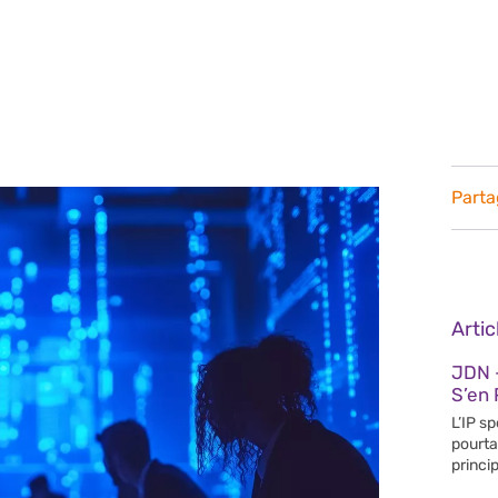
Parta
Arti
JDN 
S’en 
L’IP s
pourta
princip