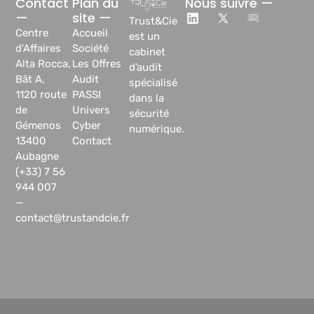
Contact
Plan du
Nous suivre —
—
site —
Trust&Cie
Centre
Accueil
est un
d’Affaires
Société
cabinet
Alta Rocca,
Les Offres
d’audit
Bât A,
Audit
spécialisé
1120 route
PASSI
dans la
de
Univers
sécurité
Gémenos
Cyber
numérique.
13400
Contact
Aubagne
(+33) 7 56
944 007
—
contact@trustandcie.fr