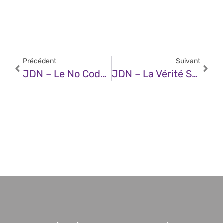
Précédent
Suivant
JDN – Le No Code Est Mort, Vive Le Code ?
JDN – La Vérité Sur La Sécurité De L’IA Générative : Les Entreprises Ne Peuvent Pas Se Permettre De Rester Passive