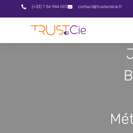
(+33) 7 56 944 007
contact@trustandcie.fr
B
Mét