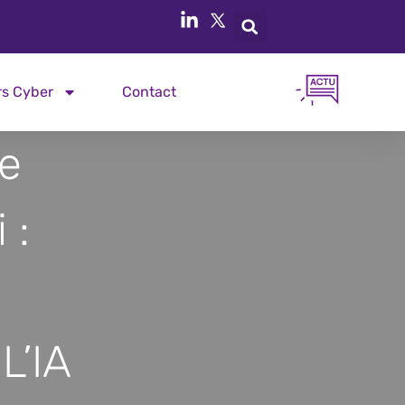
rs Cyber
Contact
e
 :
L’IA