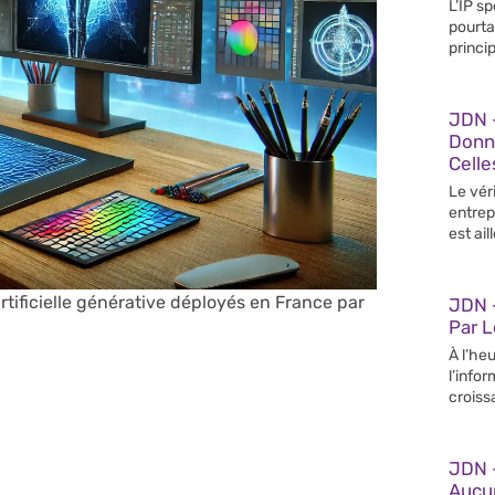
L’IP s
pourta
princip
JDN 
Donn
Celle
Le vér
entrep
est ail
artificielle générative déployés en France par
JDN –
Par 
À l’heu
l’info
croiss
JDN 
Aucun