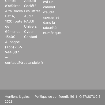
Centre
Accueil
est un
d’Affaires
Société
cabinet
Alta Rocca,
Les Offres
d’audit
Bât A,
Audit
spécialisé
1120 route
PASSI
dans la
de
Univers
sécurité
Gémenos
Cyber
numérique.
13400
Contact
Aubagne
(+33) 7 56
944 007
—
contact@trustandcie.fr
Mentions légales
I
Politique de confidentialité
I © TRUST&CIE
2023