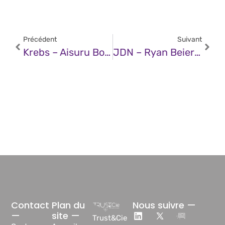
Précédent
Suivant
Krebs – Aisuru Botnet Shifts From DDoS To Residential Proxies
JDN – Ryan Beiermeister (OpenAI) : « Les Deux Nouveaux Modèles D’OpenAI Permettent De Modérer Du Contenu Et De Classifier Les Risques »
Contact
Plan du
Nous suivre —
—
site —
Trust&Cie